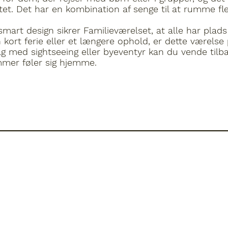
litet. Det har en kombination af senge til at rumme f
rt design sikrer Familieværelset, at alle har plads t
rt ferie eller et længere ophold, er dette værelse p
g med sightseeing eller byeventyr kan du vende tilbage
mmer føler sig hjemme.