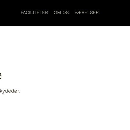
FACILITETER
OM OS
VÆRELSER
e
kydedør.