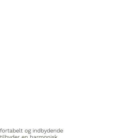
omfortabelt og indbydende
 tilbyder en harmonisk