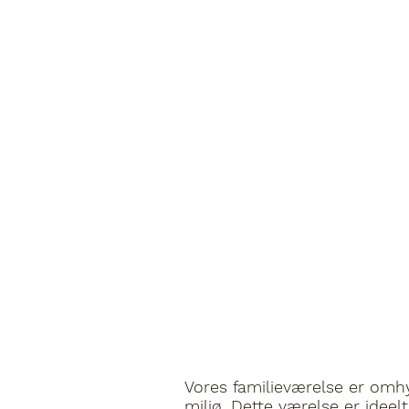
Vores familieværelse er omhyg
miljø.
Dette værelse er ideelt