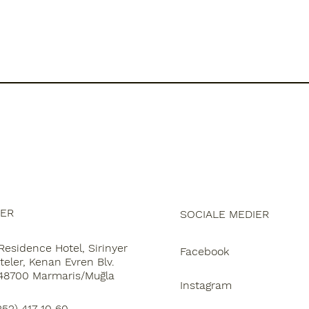
HER
SOCIALE MEDIER
esidence Hotel, Sirinyer
Facebook
teler, Kenan Evren Blv.
 48700 Marmaris/Muğla
Instagram
52) 417 10 60