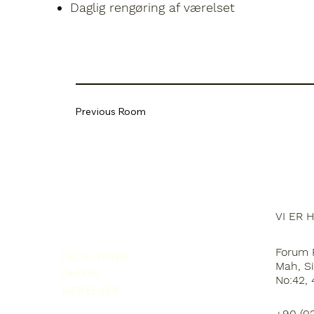
Daglig rengøring af værelset
Previous Room
VI ER 
Forum R
FACILITETER
Mah, Si
OM OS
No:42,
VÆRELSER
+90 (02