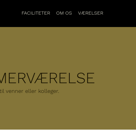
FACILITETER
OM OS
VÆRELSER
MERVÆRELSE
il venner eller kolleger.