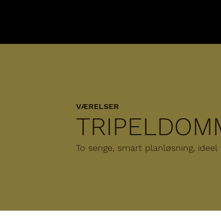
VÆRELSER
TRIPELDOM
To senge, smart planløsning, ideel t