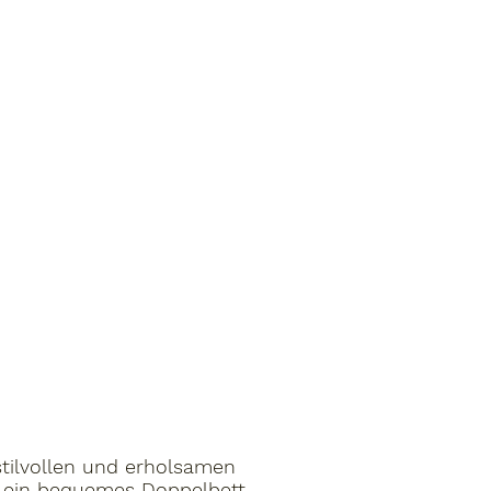
tilvollen und erholsamen
er ein bequemes Doppelbett,