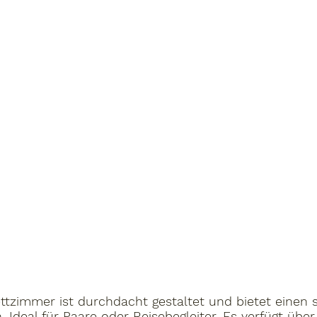
zimmer ist durchdacht gestaltet und bietet einen s
.
Ideal für Paare oder Reisebegleiter. Es verfügt üb