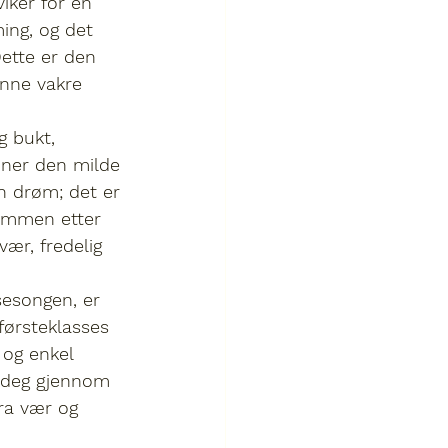
iker for en 
ing, og det 
Dette er den 
denne vakre 
 bukt, 
nner den milde 
n drøm; det er 
sammen etter 
vær, fredelig 
sesongen, er 
 førsteklasses 
 og enkel 
e deg gjennom 
ra vær og 