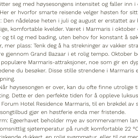
itter seg med høysesongens intensitet og faller inn i 
er er hvorfor smarte reisende velger høsten for sitt
:
 Den nådeløse heten i juli og august er erstattet av 
ige, komfortable kvelder. 
Været i Marmaris i oktober
 
er og til og med bading, uten behov for konstant å sø
, mer plass:
 Tenk deg å ha strekninger av vakker str
dre gjennom Grand Bazaar i et rolig tempo. Oktober b
d populære Marmaris-attraksjoner, noe som gir en dy
edene du besøker. Disse 
stille strendene i Marmaris
 
pning.
Når høysesongen er over, kan du ofte finne utrolige t
tting. Dette er den perfekte tiden for å oppleve luksu
Forum Hotel Residence Marmaris, til en brøkdel av 
songtilbud
 gjør en høstferie enda mer fristende.
arm:
 Egeerhavet beholder mye av sommervarmen lang
omsnittlig sjøtemperatur på rundt komfortable 
22 °C
friskende dukkert, en rolig svømmetur, eller til og med 