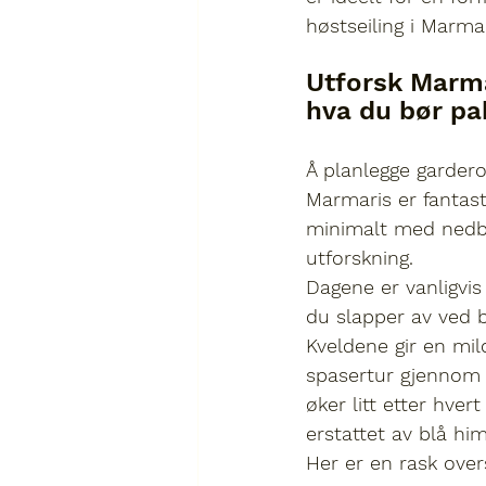
høstseiling i Marma
Utforsk Marma
hva du bør pa
Å planlegge garder
Marmaris
 er fantas
minimalt med nedbø
utforskning.
Dagene er vanligvis 
du slapper av ved b
Kveldene gir en mil
spasertur gjennom 
øker litt etter hve
erstattet av blå hi
Her er en rask over