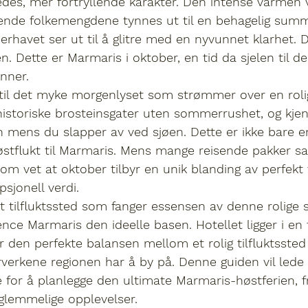
edes, mer fortryllende karakter. Den intense varmen v
rende folkemengdene tynnes ut til en behagelig summ
eerhavet ser ut til å glitre med en nyvunnet klarhet. 
en
. Dette er 
Marmaris i oktober
, en tid da sjelen til 
inner.
 til det myke morgenlyset som strømmer over en rolig
istoriske brosteinsgater uten sommerrushet, og kje
 mens du slapper av ved sjøen. Dette er ikke bare e
høstflukt til Marmaris. Mens mange reisende pakker 
som vet at oktober tilbyr en unik blanding av 
perfekt 
sjonell verdi.
 tilfluktssted som fanger essensen av denne rolige 
ence Marmaris
 den ideelle basen. Hotellet ligger i en
yr den perfekte balansen mellom et rolig tilfluktssted
derverkene regionen har å by på. Denne guiden vil led
te for å planlegge den ultimate Marmaris-høstferien, f
orglemmelige opplevelser.