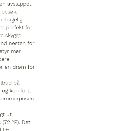
en avslappet, 
 besøk.
behagelig 
er perfekt for 
ke skygge.
and nesten for 
etyr mer 
pere 
er en drøm for 
ilbud på 
s og komfort, 
sommerprisen. 
t ut i 
 (72 °F)
. Det 
litt 