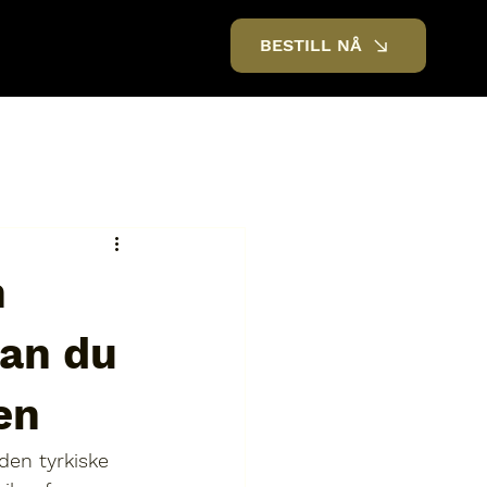
BESTILL NÅ
n
dan du
en
 den tyrkiske 