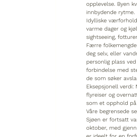
opplevelse. Byen kv
innbydende rytme. H
Idylliske værforhold
varme dager og kjøl
sightseeing, fottur
Færre folkemengder
deg selv, eller van
personlig plass ve
forbindelse med st
de som søker avsla
Eksepsjonell verdi:
 
flyreiser og overna
som et opphold på 
Våre 
begrensede se
Sjøen er fortsatt v
oktober, med gjenn
er ideelt for en for