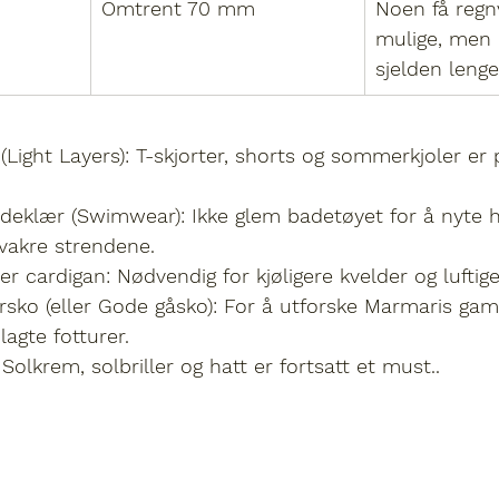
Omtrent 70 mm
Noen få regn
mulige, men 
sjelden lenge
 (Light Layers):
 T-skjorter, shorts og sommerkjoler er p
deklær (Swimwear):
 Ikke glem badetøyet for å nyte h
vakre strendene.
ler cardigan:
 Nødvendig for kjøligere kvelder og luftige
sko (eller Gode gåsko):
 For å utforske Marmaris gam
lagte fotturer.
 Solkrem, solbriller og hatt er fortsatt et must..