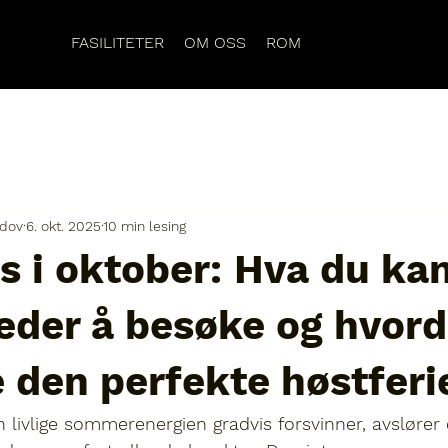
FASILITETER
OM OSS
ROM
dov
6. okt. 2025
10 min lesing
 i oktober: Hva du ka
teder å besøke og hvor
 den perfekte høstferi
livlige 
sommerenergien gradvis forsvinner
, avslører