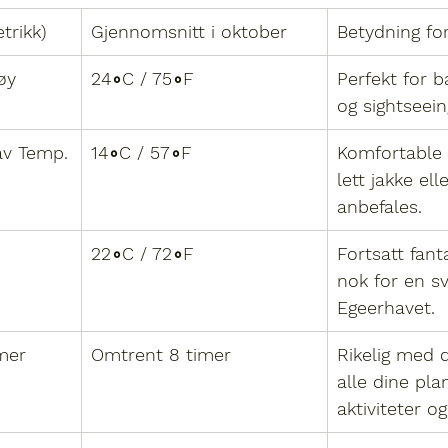
trikk)
Gjennomsnitt i oktober
Betydning for
øy 
24∘C / 75∘F
Perfekt for b
og sightseei
av Temp.
14∘C / 57∘F
Komfortable 
lett jakke ell
anbefales.
22∘C / 72∘F
Fortsatt fant
nok for en s
Egeerhavet.
imer
Omtrent 8 timer
Rikelig med d
alle dine pla
aktiviteter og