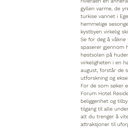
rivieraen en annerl
gyllen varme
, de y
turkise vannet i Eg
hemmelige sesong
kystbyen virkelig sk
Se for deg å våkne
spaserer gjennom h
høstsolen på huden
virkeligheten i en 
august, forstår de 
utforskning og eksep
For de som søker et
Forum Hotel Resid
beliggenhet og tilb
tilgang til alle un
alt du trenger å vi
attraksjoner til uf