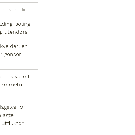
 reisen din
ading, soling 
ng utendørs.
kvelder; en 
er genser 
astisk varmt 
vømmetur i 
agslys for 
nlagte 
 utflukter.