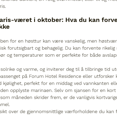
ris
.
ris-været i oktober: Hva du kan forve
kke
oben for en høsttur kan være vanskelig, men 
høstvære
tisk forutsigbart og behagelig. Du kan forvente rikelig
r og temperaturer som er perfekte for både avslap
solrike og varme, og inviterer deg til å tilbringe tid 
assenget på Forum Hotel Residence eller utforsker ky
d kjølighet, perfekt for en middag ved vannkanten ell
den opplyste marinaen. Selv om sjansen for en kort
rt som måneden skrider frem, er de vanligvis kortvarig
mmel.
sikt over de gjennomsnittlige værforholdene du kan 