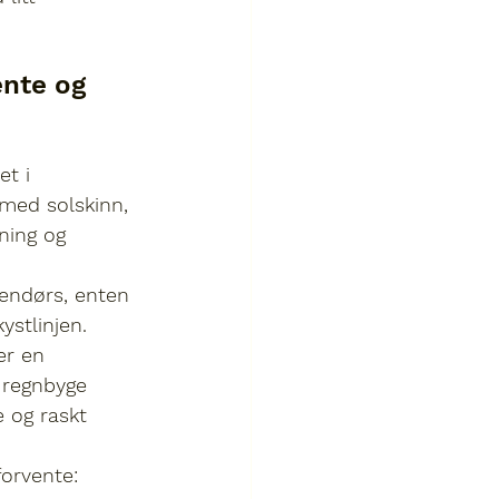
nte og 
t i 
 med solskinn, 
ning og 
utendørs, enten 
stlinjen. 
er en 
 regnbyge 
e og raskt 
forvente: