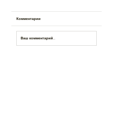
Комментарии
Ваш комментарий...
Мармарис в октябре: чем заняться, что
посетить и как насладиться идеальным
осенним отдыхом