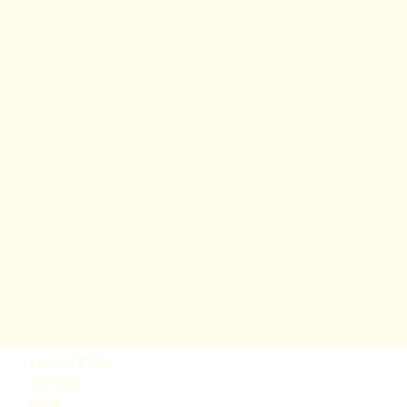
FASILITETER
OM OSS
ROM