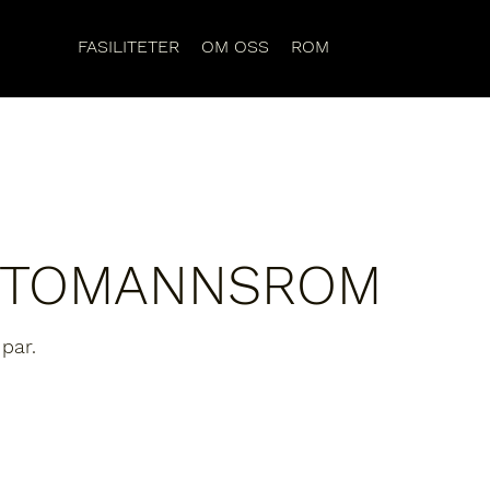
FASILITETER
OM OSS
ROM
G TOMANNSROM
par.