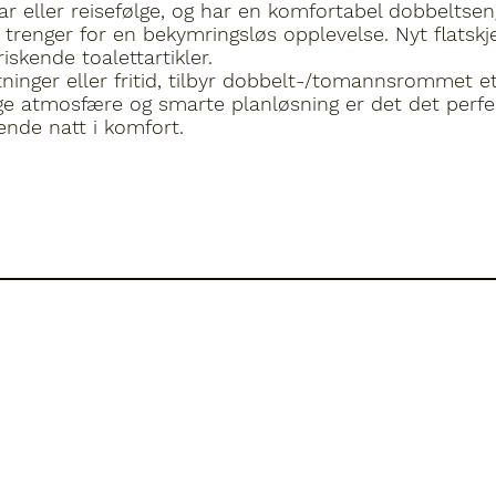
ar eller reisefølge, og har en komfortabel dobbeltse
u trenger for en bekymringsløs opplevelse. Nyt flatskje
iskende toalettartikler.
ninger eller fritid, tilbyr dobbelt-/tomannsrommet et f
ige atmosfære og smarte planløsning er det det perfek
nde natt i komfort.