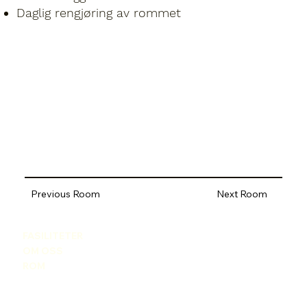
Daglig rengjøring av rommet
Previous Room
Next Room
FASILITETER
OM OSS
ROM