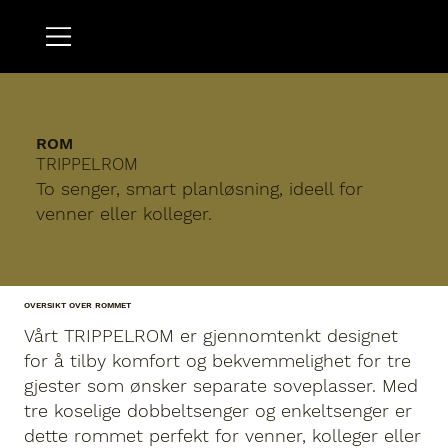
ROM
TRIPPELROM
To senger, smart planløsning, ideell for
venner eller kolleger.
OVERSIKT OVER ROMMET
Vårt TRIPPELROM er gjennomtenkt designet
for å tilby komfort og bekvemmelighet for tre
gjester som ønsker separate soveplasser.
Med
tre koselige dobbeltsenger og enkeltsenger er
dette rommet perfekt for venner, kolleger eller